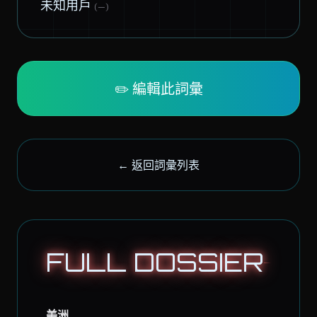
未知用戶
(—)
✏️ 編輯此詞彙
← 返回詞彙列表
FULL DOSSIER
美洲