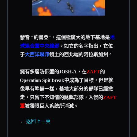
發音 "約書亞"，這個極廣大的地下基地是
地
球連合
軍
中央總部
。如它的名字指出，它位
于
大西洋聯邦
領土的西北端的阿拉斯加州。
擁有多層防御壁的JOSH-A，在
ZAFT
的
Operation Spit-break中成為了目標，但是就
像早有準備一樣，基地大部分的部隊已經撤
走，只留下不知情的誘餌部隊，入侵的
ZAFT
軍
被獨眼巨人系統所消滅。
← 返回上一頁