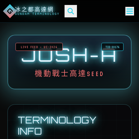
冰之都高達網
G
GUNDAM TERMINOLOGY
JOSH-A
LIVE FEED • UC-2026
TID-00176
機動戰士高達SEED
TERMINOLOGY
INFO