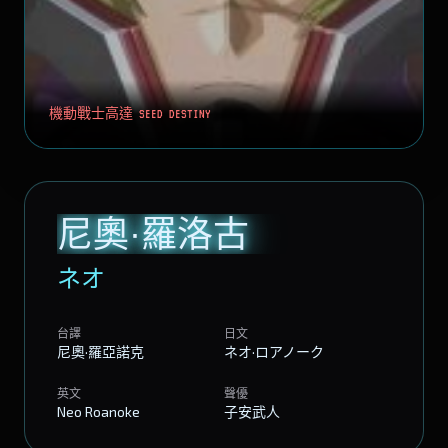
機動戰士高達 SEED DESTINY
尼奧·羅洛古
ネオ
台譯
日文
尼奧·羅亞諾克
ネオ·ロアノーク
英文
聲優
Neo Roanoke
子安武人