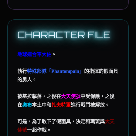
CHARACTER FILE
地球連合軍大佐
。
執行
特殊部隊「Phantompain」
的指揮的假面具
的男人。
被基拉擊落，之後在
大天使號
中受保護，之後
在
奧布
本土中和
扎夫特軍
進行戰鬥被解放。
可是，為了取下了假面具，決定和瑪琉與
大天
使號
一起作戰。