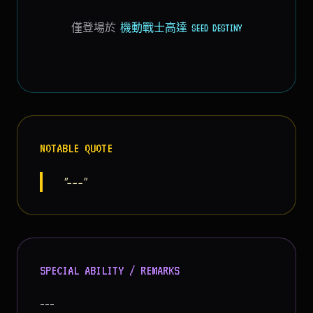
僅登場於
機動戰士高達 SEED DESTINY
NOTABLE QUOTE
"---"
SPECIAL ABILITY / REMARKS
---