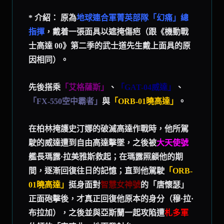
* 介紹： 原為
地球
連合
軍菁英部隊「幻痛」總
指揮
，戴着一張面具以遮掩傷疤（跟《機動戰
士高達 00》第二季的武士道先生戴上面具的原
因相同）。
先後搭乘
「艾格薩斯」
、
「GAT-04威達」
、
「FX-550空中霸者」
與
「ORB-01曉高達」
。
在柏林掩護史汀娜的破滅高達作戰時，他所駕
駛的威達遭到自由高達擊墜，之後被
大天使號
艦長瑪露·拉美雅斯救起；在瑪露照顧他的期
間，逐漸回復往日的記憶；直到他駕駛
「ORB-
01曉高達」
挺身面對
智慧女神號
的「唐懷瑟」
正面砲擊後，才真正回復他原本的身分（穆·拉·
布拉加），之後並與亞斯蘭一起攻陷遭
札多軍