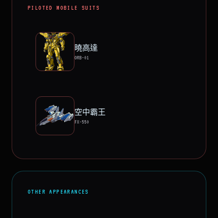
PILOTED MOBILE SUITS
曉高達
ORB-01
空中霸王
FX-550
OTHER APPEARANCES