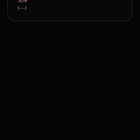
(---)