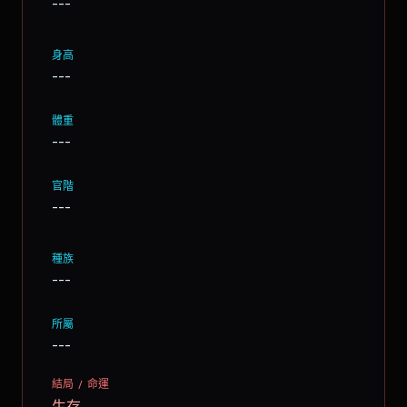
---
身高
---
體重
---
官階
---
種族
---
所屬
---
結局 / 命運
生存