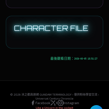
CHARACTER FILE
最後觀看日期：2026-08-05 18:51:27
© 2026 冰之都高達網 GUNDAM TERMINOLOGY • 僅供粉絲學習交流 •
Universal Century Chronicle
Facebook
X
Instagram
Like a Unicorn in the cockpit