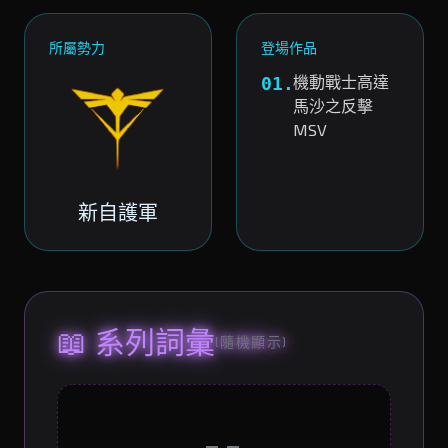
所屬勢力
登場作品
機動戰士高達
01.
馬沙之反擊
MSV
新自護軍
📖 系列詞彙
(隨機顯示)