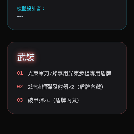
機體設計者：
---
武裝
光束軍刀/斧專用光束步槍專用盾牌
01
2連裝榴彈發射器×2（盾牌內藏）
02
破甲彈×4（盾牌內藏）
03