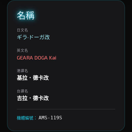
名稱
日文名
ギラ·ドーガ改
英文名
GEARA DOGA Kai
港譯名
基拉．德卡改
台譯名
吉拉．德卡改
AMS-119S
機體編號：