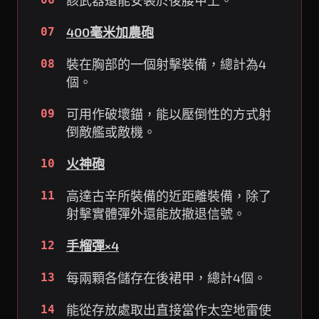
該武器還能安裝於後腰甲上。
400毫米加農砲
07
裝在胸部的一個射擊裝備，總計為4
08
個。
可用作破壞錨，能以壓倒性的方式射
09
倒敵艦或敵機。
火神砲
10
高達古辛所裝備的近距離裝備，除了
11
射擊實體彈外還能放撤退信號。
手榴彈×4
12
每兩顆各儲存在後裙甲，總計4個。
13
能從存放處取出直接當作太空地雷使
14