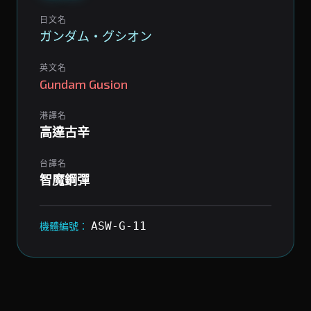
日文名
ガンダム・グシオン
英文名
Gundam Gusion
港譯名
高達古辛
台譯名
智魔鋼彈
ASW-G-11
機體編號：