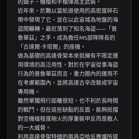
的鎚子、機槍和手榴彈為主武裝。
近年來，於難以當航道使用的高密度碎石
帶中發現了它，並在以此宙域為地盤的海
盜間輾轉。最近落到了知名海盜——「普
魯華茲」之手，成為擔任MS部隊隊長的
「古達爾·卡塔爾」的座機。
做為基礎的高達骨架本來就擁有不限定運
用環境的高泛用性，對於在宇宙從事海盜
行為的普魯華茲而言，重力圈內的運用不
在考慮範圍內，並將高達古辛改裝成宇宙
專用機。
雖然單獨飛行距離很短，也不利於長時間
的戰鬥，但在這些缺點的反面，能夠抵擋
對空機槍程度砲火的厚重裝甲反而是敵人
的一大威脅。
利用高達骨架特徵的兩具亞哈反應爐所提