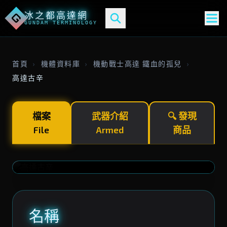
冰之都高達網
G
GUNDAM TERMINOLOGY
首頁
›
機體資料庫
›
機動戰士高達 鐵血的孤兒
›
高達古辛
檔案
武器介紹
🔍 發現
File
Armed
商品
古達爾·卡塔爾
ASW-G-11
CLASSIFIED
MOBILE SUIT
名稱