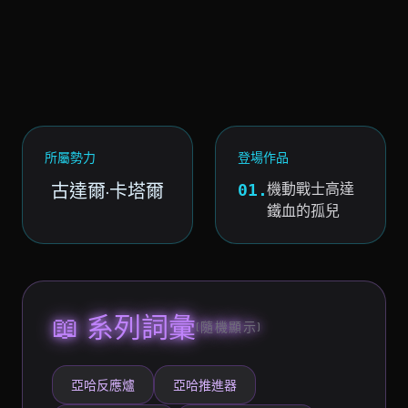
所屬勢力
登場作品
古達爾·卡塔爾
機動戰士高達
01.
鐵血的孤兒
📖 系列詞彙
(隨機顯示)
亞哈反應爐
亞哈推進器