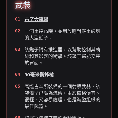
武裝
古辛大鐵鎚
01
一個重達15噸，並用於應對嚴重破壞
02
的大型鎚子。
該鎚子附有推進器，以幫助控制其軌
03
跡和其影響的衝擊。該鎚子還能安裝
於背面。
90毫米衝鋒槍
04
高達古辛所裝備的一個射擊武器，該
05
裝備早已廣為流傳，由於價格便宜、
很輕、又容易處理，也是海盜組織的
最佳武器。
06