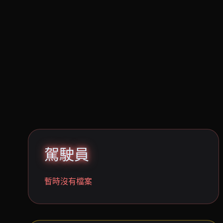
駕駛員
暫時沒有檔案