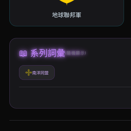
地球聯邦軍
📖 系列詞彙
(隨機顯示)
南洋同盟