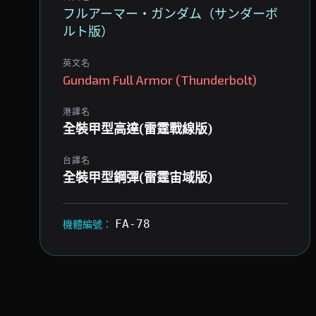
フルアーマー・ガンダム（サンダーボ
ルト版）
英文名
Gundam Full Armor (Thunderbolt)
港譯名
全裝甲型高達(雷霆戰線版)
台譯名
全裝甲型鋼彈(雷霆宙域版)
FA-78
機體編號：