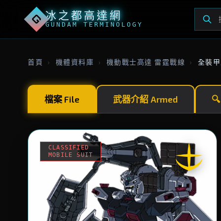
冰之都高達網
G
GUNDAM TERMINOLOGY
首頁
›
機體資料庫
›
機動戰士高達 雷霆戰線
›
全裝甲
檔案 File
武器介紹 Armed

CLASSIFIED
MOBILE SUIT