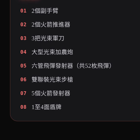
2個副手臂
01
2個火箭推進器
02
3把光束軍刀
03
大型光束加農炮
04
六管飛彈發射器（共52枚飛彈）
05
雙聯裝光束步槍
06
5個火箭發射器
07
1至4面盾牌
08