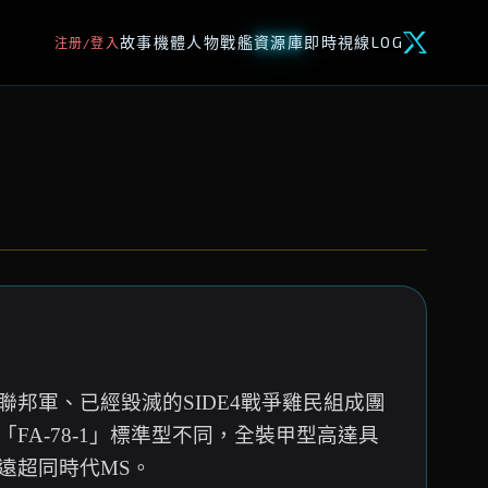
故事
機體
人物
戰艦
資源庫
即時視線
LOG
注册/登入
邦軍、已經毀滅的SIDE4戰爭雞民組成團
A-78-1」標準型不同，全裝甲型高達具
遠超同時代MS。