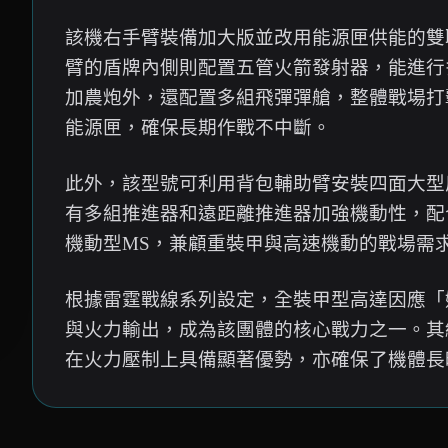
該機右手臂裝備加大版並改用能源匣供能的雙
臂的盾牌內側則配置五管火箭發射器，能進行
加農炮外，還配置多組飛彈彈艙，整體戰場打
能源匣，確保長期作戰不中斷。
此外，該型號可利用背包輔助臂安裝四面大型
有多組推進器和遠距離推進器加強機動性，配
機動型MS，兼顧重裝甲與高速機動的戰場需
根據雷霆戰線系列設定，全裝甲型高達因應「
與火力輸出，成為該團體的核心戰力之一。其綜合
在火力壓制上具備顯著優勢，亦確保了機體長