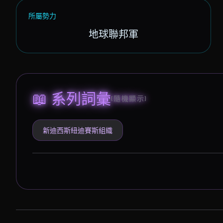
所屬勢力
地球聯邦軍
📖 系列詞彙
(隨機顯示)
新迪西斯紐迪賽斯組織