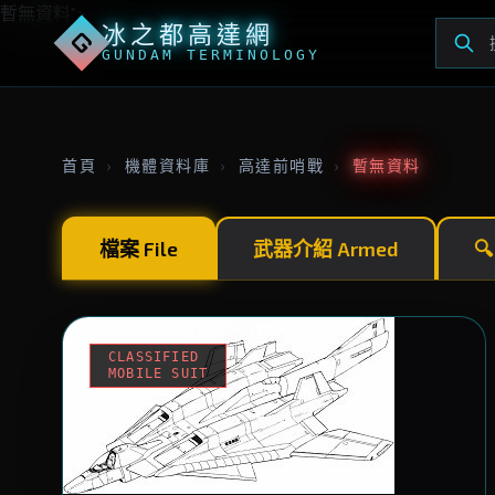
暫無資料">
冰之都高達網
G
GUNDAM TERMINOLOGY
首頁
›
機體資料庫
›
高達前哨戰
›
暫無資料
檔案 File
武器介紹 Armed

CLASSIFIED
MOBILE SUIT