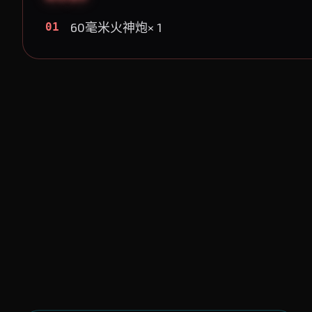
60毫米火神炮× 1
01