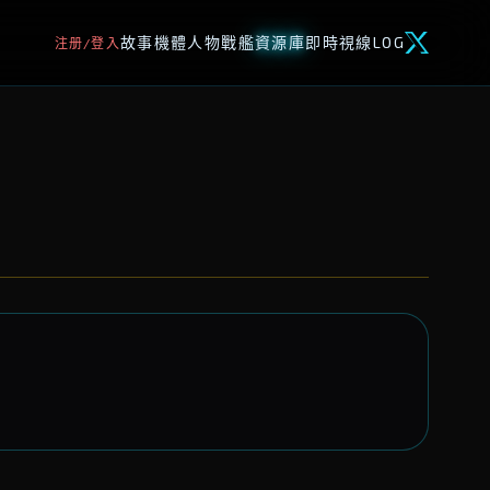
故事
機體
人物
戰艦
資源庫
即時視線
LOG
注册/登入