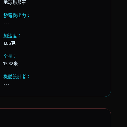
地球聯邦軍
發電機出力：
---
加速度：
1.05克
全長：
15.32米
機體設計者：
---