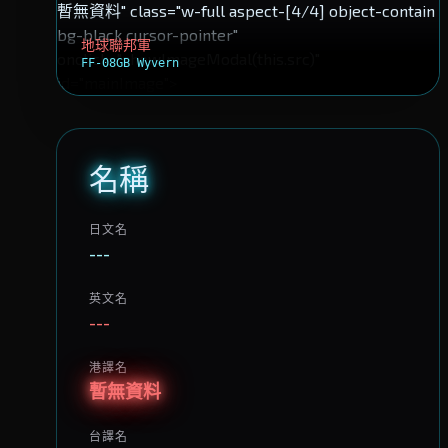
暫無資料" class="w-full aspect-[4/4] object-contain
bg-black cursor-pointer"
地球聯邦軍
onclick="showImageModal(this.src)"
FF-08GB Wyvern
id="mainImage">
名稱
日文名
---
英文名
---
港譯名
暫無資料
台譯名