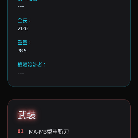
---
全長：
21.43
重量：
78.5
機體設計者：
---
武裝
MA-M3型重斬刀
01