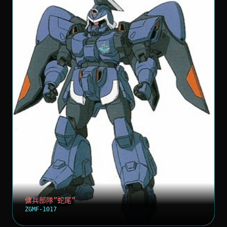
傭兵部隊”蛇尾”
ZGMF-1017