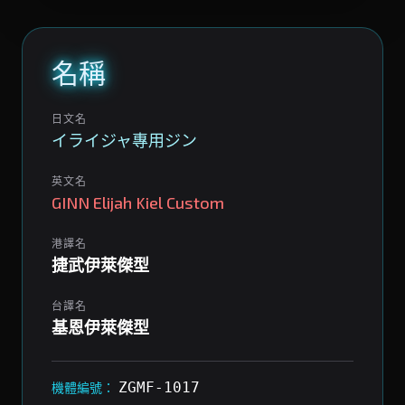
名稱
日文名
イライジャ專用ジン
英文名
GINN Elijah Kiel Custom
港譯名
捷武伊萊傑型
台譯名
基恩伊萊傑型
ZGMF-1017
機體編號：