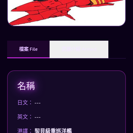
檔案 File
武器介紹 Armed
名稱
日文：
---
英文：
---
港譯：
契貝級重巡洋艦