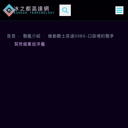
冰之都高達網
G
GUNDAM TERMINOLOGY
首頁
›
戰艦介紹
›
機動戰士高達0080-口袋裡的戰爭
›
契貝級重巡洋艦