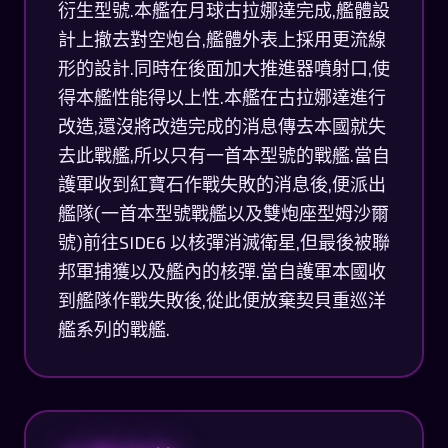
衍生型號.本艦在月球古拉娜達完成,艦體設
計上撤去對空炮台,艦體外表上採用更流線
形的設計.同時在後面加大推進器噴射口,使
得本艦性能得以上性.本艦在古拉娜達進行
改造,還沒將改造完成的消息傳去本國就失
去此戰艦,所以只有一首本型號的戰艦.當自
護軍收到紅寶石作戰失敗的消息後,便派出
艦隊(一首本型號戰艦以及雙炮座型姆沙爾
號)前往SIDE6 以核彈消滅衛星,但最後被聯
邦軍捕獲以及艦內的核彈.當自護軍本國收
到艦隊作戰失敗後,從此便放棄契貝重巡洋
艦系列的戰艦.