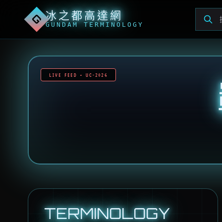
冰之都高達網
G
GUNDAM TERMINOLOGY
LIVE FEED • UC-2026
TERMINOLOGY