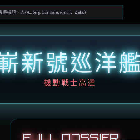
嶄新號巡洋
機動戰士高達
FULL DOSSIER