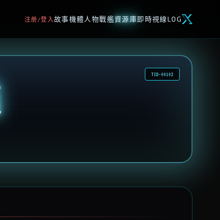
故事
機體
人物
戰艦
資源庫
即時視線
LOG
注册/登入
TID-00102
艦