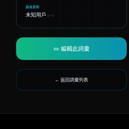
最後更新
未知用戶
(—)
✏️ 編輯此詞彙
← 返回詞彙列表