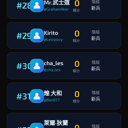
0
Mr.武士道
階級
#28
👤
新兵
@GrahamAker
積分
0
Kirito
階級
#29
👤
新兵
@Leosiucy
積分
0
cha_les
階級
#30
👤
新兵
@cha_les
積分
0
煌 大和
階級
#31
👤
新兵
@Ben017
積分
萊爾·狄蘭
0
階級