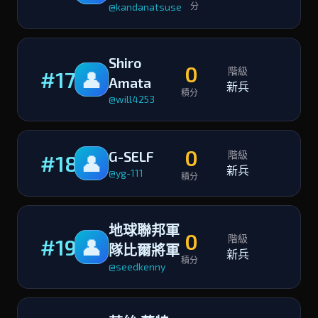
@kandanatsuse
分
Shiro
0
階級
#17
👤
Amata
新兵
積分
@will4253
0
G-SELF
階級
#18
👤
新兵
@yg-111
積分
地球聯邦軍
0
階級
#19
👤
隊比爾將軍
新兵
積分
@seedkenny