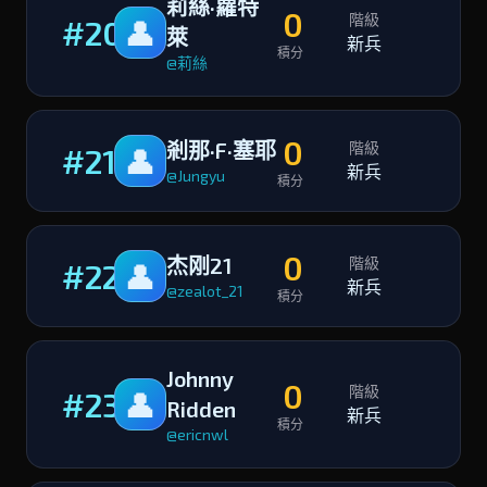
莉絲·蘿特
0
階級
#20
👤
萊
新兵
積分
@莉絲
0
剎那·F·塞耶
階級
#21
👤
新兵
@Jungyu
積分
0
杰刚21
階級
#22
👤
新兵
@zealot_21
積分
Johnny
0
階級
#23
👤
Ridden
新兵
積分
@ericnwl