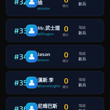
#32
👤
迪
新兵
積分
@siutim
0
Mr.武士道
階級
#33
👤
新兵
@00region
積分
0
Jason
階級
#34
👤
新兵
@Jason
積分
0
漢斯.李
階級
#35
👤
新兵
@hanslitinghin
積分
0
尼姆巴斯
階級
#36
👤