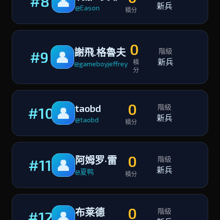
#8
👤
新兵
@Eason
積分
0
謝飛.格魯夫
階級
#9
👤
新兵
積
@gameboyjeffrey
分
0
taobd
階級
#10
👤
新兵
@taobd
積分
0
阿姆罗·雷
階級
#11
👤
新兵
@夏鸭
積分
0
布莱德
階級
#12
👤