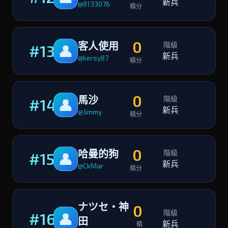
新兵
@8133076
積分
0
客人使用
階級
#13
👤
新兵
@kersy87
積分
0
馬沙
階級
#14
👤
新兵
@Jimmy
積分
0
哈曼的狗
階級
#15
👤
新兵
@CkMar
積分
ナツセ・神
0
階級
#16
👤
田
新兵
積