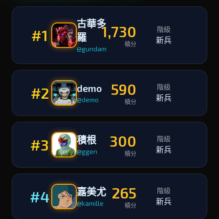
古華多
1,730
階級
#1
羅
新兵
積分
@gundam
590
demo
階級
#2
新兵
@demo
積分
300
積根
階級
#3
新兵
@ggen
積分
265
嘉美尤
階級
#4
新兵
@kamille
積分