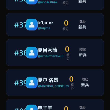
新兵
@mhp43444
積分
0
h4jime
階級
#37
👤
新兵
@h4jime
積分
0
夏目秀晴
階級
#38
👤
新兵
積
@nchairman0401
分
0
夏尔 洛昂
階級
#39
👤
新兵
積
@Marshal_nishizumi
分
0
电子羊
階級