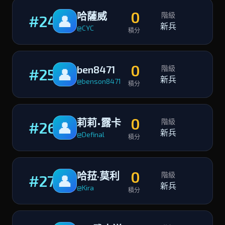
0
哈薩威
階級
#24
👤
新兵
@CYC
積分
0
ben8471
階級
#25
👤
新兵
@benson8471
積分
0
莉莉•露卡
階級
#26
👤
新兵
@Definal
積分
0
哈菈·莫利
階級
#27
👤
新兵
@Kira
積分