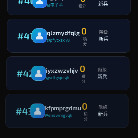
#40
👤
新兵
@电子羊
積分
0
qlzmydfqlg
階級
#41
👤
新兵
積
@pfytxzxivu
分
0
iyxzwzvhjv
階級
#42
👤
新兵
積
@vdtgvjusjk
分
0
kfpmprgdmu
階級
#43
👤
新兵
積
@enswrxgvqk
分