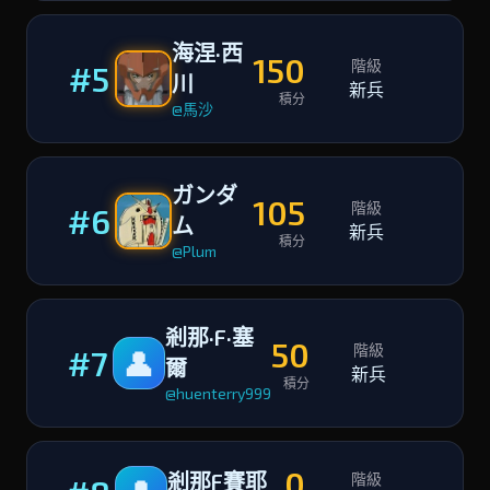
海涅·西
150
階級
#5
川
新兵
積分
@馬沙
ガンダ
105
階級
#6
ム
新兵
積分
@Plum
剎那·F·塞
50
階級
#7
👤
爾
新兵
積分
@huenterry999
0
剎那F賽耶
階級