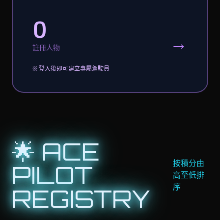
0
→
註冊人物
※ 登入後即可建立專屬駕駛員
🌟 ACE
按積分由
PILOT
高至低排
序
REGISTRY