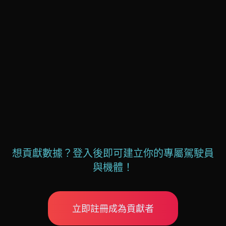
0
jvkqmngget
階級
#44
👤
新兵
積
@xmrijsrsrn
分
0
zqmvqpiuhp
階級
#45
👤
新兵
積
@ynythreqfq
分
想貢獻數據？登入後即可建立你的專屬駕駛員
與機體！
立即註冊成為貢獻者