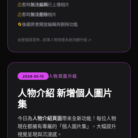
⚠
暫時
無法編輯
已上傳相片
⚠
暫時
無法刪除
相片
🔄
後續將會開放編輯與刪除功能
由管理員發佈 • 故事人物視覺系統持續升級 🎉
人物頁面升級
2026-05-15
人物介紹 新增個人圖片
集
今日為
人物介紹頁面
帶來全新功能！每位人物
現在都擁有專屬的「個人圖片集」，大幅提升
視覺呈現與沉浸感。