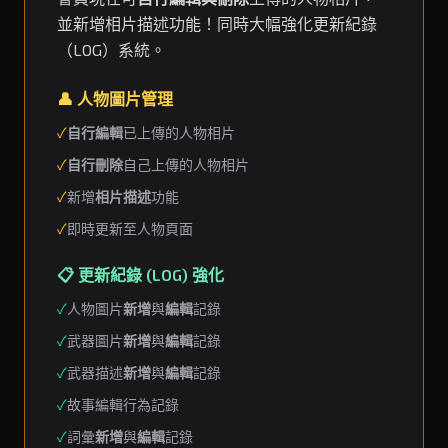
並新增相片描述功能！同時大幅強化更新紀錄
（LOG）系統。
👤 人物圖片管理
✓
自行編輯
已上傳的人物相片
✓
自行刪除
自己上傳的人物相片
✓
新增
相片描述
功能
✓
即時更新至人物頁面
📋 更新紀錄 (LOG) 強化
✓
人物圖片
新增
與
編輯
記錄
✓
武器圖片
新增
與
編輯
記錄
✓
武器描述
新增
與
編輯
記錄
✓
故事編輯行為記錄
✓
詞彙
新增
與
編輯
記錄