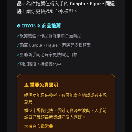
品
，為你推薦值得入手的
Gunpla、Figure 同週
邊
！讓你更快找到心水模型。
❄️ CRYONIX 商品推薦
✓
根據機體 / 作品智能推薦合適商品
✓
涵蓋 Gunpla、Figure、週邊等多種類型
✓
幫助新手同老玩家更快鎖定目標
✓
測試階段，持續優化中
⚠️ 重要免責聲明
呢個功能只供參考，有可能會有錯誤或者主觀
意見。
模型市場變化快，價錢同貨源會波動，入手前
請自己確認最新資訊同個人喜好。
玩得開心最緊要！