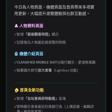
今日為人物頁面、機體頁面及首頁帶來多項實
用更新，大幅提升瀏覽體驗與社群互動感。
👤 人物資料頁面
✓
新增
「最後觀看時間」
顯示
✓
記錄每位人物最近被瀏覽的時間
🤖 機體介紹頁面
✓
CLASSIFIED MOBILE SUIT
分兩行顯示，更清晰美觀
✓
點擊圖片即可
放大查看
（Lightbox 功能）
🏠 首頁全新功能
✓
新增
「全站會員即時動態」
區塊
✓
即時顯示會員最近的貢獻行為（上傳武器、編輯詞
彙、修改故事等）