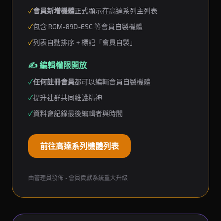
✓
會員新增機體
正式顯示在高達系列主列表
✓
包含 RGM-89D-ESC 等會員自製機體
✓
列表自動排序 + 標記「會員自製」
✍️ 編輯權限開放
✓
任何註冊會員
都可以編輯會員自製機體
✓
提升社群共同維護精神
✓
資料會記錄最後編輯者與時間
前往高達系列機體列表
由管理員發佈 • 會員貢獻系統重大升級