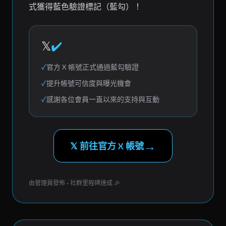
式獲得藍色驗證標記（藍勾）！
𝕏
✔️
✓
官方 X 帳號正式通過藍勾驗證
✓
提升帳號可信度與曝光機會
✓
感謝各位會員一直以來的支持與互動
→
𝕏 前往官方 X 帳號
由管理員發佈 • 社群里程碑達成 🎉