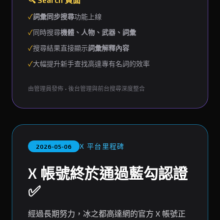
✓
詞彙同步搜尋
功能上線
✓
同時搜尋
機體、人物、武器、詞彙
✓
搜尋結果直接顯示
詞彙解釋內容
✓
大幅提升新手查找高達專有名詞的效率
由管理員發佈 • 後台管理與前台搜尋深度整合
X 平台里程碑
2026-05-06
X 帳號終於通過藍勾認證
✅
經過長期努力，冰之都高達網的官方 X 帳號正