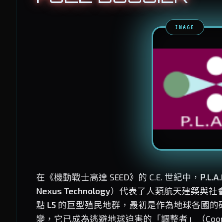
IMAGE
在《機動戰士高達 SEED》的 C.E. 世紀中，
P.L.A.
Nexus Technology
）代表了人類航天建築與社
點
L5
的巨型殖民地群，最初是作為地球各國的
變，它已成為逃避地球迫害的「調整者」（Coord