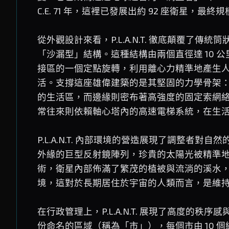
C.E. 71 年，這裡已發展出約 92 座衛星，最終
從外觀設計來看，P.L.A.N.T. 徹底顛覆了
「沙漏型」結構。這種結構由兩個直徑達 10 
接區的一個定點旋轉，利用離心力精準地產生
活。支撐這座雄偉建築的是其堅固的力學骨架：一
的生活區，而邊緣則密布著高強度的固定索網
常往來則依賴軸心塔內的高速電梯系統，在生
P.L.A.N.T. 內部環境的營造展現了調整者
外緣的巨型反射鏡陣列，珍貴的太陽光被精準
術，衛星內部佈滿了繁茂的植被與流淌的溪水
境，這對於長期居住於宇宙的人類而言，是維
在行政管理上，P.L.A.N.T. 展現了高度的秩
份命名的區域（稱為「市」），每個市由 10 個編號衛