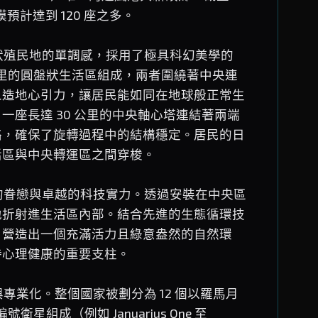
規模預計達到 120 座之多。
傳統筒狀殖民地的單調感，採用了極具科幻美學的
公里的圓盤狀生活區組成，兩者圍繞著中央連
人造地心引力，讓居民能如同在地球般正常生
座長達 30 公里的中央軸心塔連結著兩端
絡，確保了旋轉過程中的結構穩定。居民的日
活區與中央轉運區之間穿梭。
對自然的眷戀與卓越的科技實力。透過安裝在中央區
地折射進生活區內部。結合先進的生態循環技
，營造出一個充滿活力且綠意盎然的自然環
持心理健康的重要支柱。
序感與專業化。整個國家被劃分為 12 個以羅馬月
星組成（例如 Januarius One 至