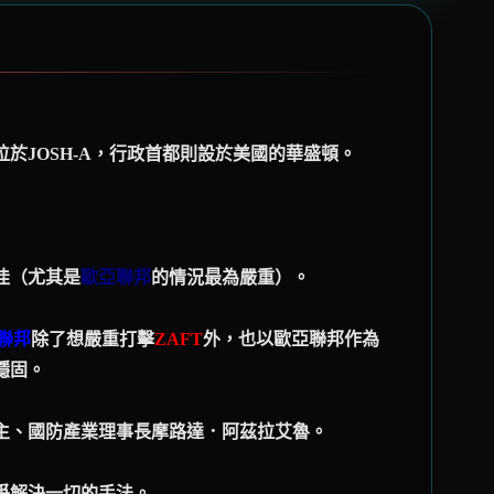
於JOSH-A，行政首都則設於美國的華盛頓。
佳（尤其是
歐亞聯邦
的情況最為嚴重）。
聯邦
除了想嚴重打擊
ZAFT
外，也以歐亞聯邦作為
穩固。
主、國防產業理事長摩路達．阿茲拉艾魯。
爭解決一切的手法。