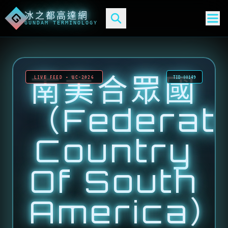
冰之都高達網
G
GUNDAM TERMINOLOGY
南美合眾國
LIVE FEED • UC-2026
TID-00149
（Federat
Country
Of South
America）