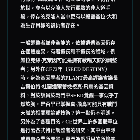
於世，亦有以克隆人先行實驗的非人道手
段，倖存的克隆人當中更有以殺害基拉·大和
為生存目標的複仇者存在。
一般調整者並非全能的，依據遺傳基因仍存
在個體差異，有著擅長和不擅長的領域，例
如拉克絲·克萊因可能是擁有歌唱天賦的調整
者；另外在CE73年（SEED DESTINY）
時，身為基因學者的PLANT最高評議會議長
吉爾伯特·杜蘭達爾曾檢視真·飛鳥的基因資
料，對於該員於戰鬥中SEED覺醒一事似乎了
然於胸，是否早已掌握真·飛鳥可能具有戰鬥
天賦的相關理論或技術？這一點仍不明朗。
另外為了各種目的，CE世界上許多團體單位
進行著各式特化調整者的研究，其中由軍隊
或軍事企業所開發，專門為戰爭目的所培養