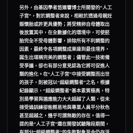
另外，由基因學者悠連響博士所開發的“人工
子宮”，對於調整者來說，相較於透過母親妊
娠懷胎或許更具優勢；將受精卵自母體取出
後放置其中，在全數據化的環境中，可使胚
胎完全不受母體影響，排除所有不利調整的
因素，最終令各項調整成果達到最佳境界，
誕生出堪稱完美的調整者；儘管此一技術備
受爭議，卻也有部分意見認為它將可促進人
類的進化。在“人工子宮”中接受調整而出世
的孩子，則被冠以“超級調整者”之名，根據
紀錄顯示，“超級調整者”基本素質極高，特
別是學習與適應能力大大超越了人類，從未
接受過訓練卻能輕易地與專業人員平分秋色
甚至超越之，幾乎可謂無敵的存在。值得一
提的是“人工子宮”還在開發試驗階段期間，
有部分“超級調整者”的失敗對象至今仍存活