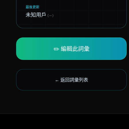
最後更新
未知用戶
(—)
✏️ 編輯此詞彙
← 返回詞彙列表