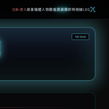
故事
機體
人物
戰艦
資源庫
即時視線
LOG
注册/登入
TID-00190
鷹