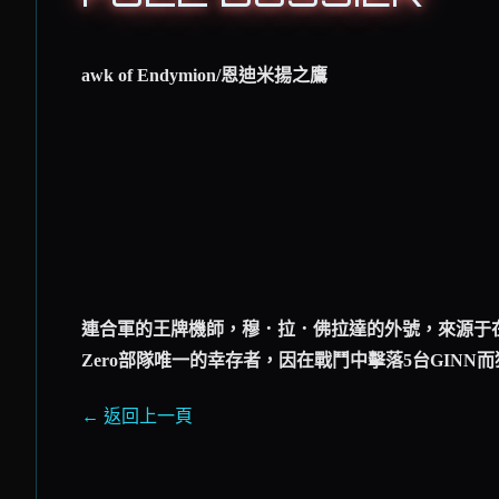
awk of Endymion/恩迪米揚之鷹
連合軍的王牌機師，穆．拉．佛拉達的外號，來源于在Grima
Zero部隊唯一的幸存者，因在戰鬥中擊落5台GINN
← 返回上一頁