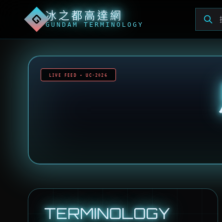
冰之都高達網
G
GUNDAM TERMINOLOGY
LIVE FEED • UC-2026
TERMINOLOGY