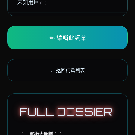
未知用戶
(—)
✏️ 編輯此詞彙
← 返回詞彙列表
FULL DOSSIER
：：軍銜大圖鑑：：