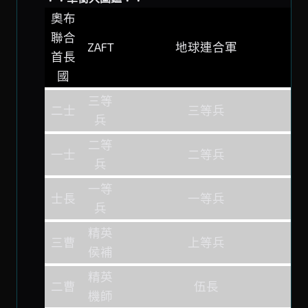
奧布
聯合
ZAFT
地球連合軍
首長
國
三等
二士
三等兵
兵
二等
一士
二等兵
兵
一等
士長
一等兵
兵
精英
三曹
上等兵
侯補
精英
二曹
伍長
機師