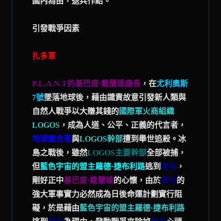
國內為由，退兵作結。
引發戰爭因素
扎多軍
P.L.A.N.T的基巴度·戴蘭達議長
，在
尤利奧斯
7號
墜落地球後，藉由譴責故意引發新人類與
自然人戰爭以大賺其錢的
國際軍火商組織
LOGOS
，成為人道、公平、正義的代言者，
地球連合軍
與
LOGOS幹部
遭到舉世追殺。冰
島之戰後，雖然
LOGOS主要幹部
全部被捕，
但
藍色宇宙的盟主羅德·捷布利路
逃到
奧布
，
剛好正中
基巴度·戴蘭達
的心懷，由於
奧布
的
強大軍事實力必然成為日後命運計劃實行阻
礙，於是藉由
藍色宇宙的盟主羅德·捷布利路