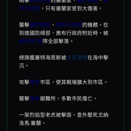
砲擊
奧布本島
的塞蘭家、
國防總部
、
奧
布行政府
，只有塞蘭家受到大傷害。
襲擊
國防總部
、
奧布行政府
的機體，在
到達國防總部、奧布行政府附近時，被
奧布防?部
隊全部擊落。
總旗艦塞特海恩斯被
大天使號
在海中擊
沉。
攻擊
奧布
市區，使其戰場擴大到市區。
襲擊
奧布
避難所，多數市民傷亡。
一架烈焰型老虎被擊毀，意外壓死尤納·
洛馬·塞蘭。