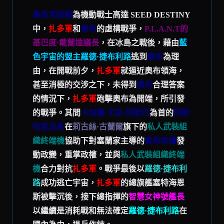
奧布攻防戰
為機動戰士高達 SEED DESTINY
中，
扎多軍
和
奧布
的虛構戰爭，
P.L.A.N.T的
基巴度·戴蘭達議長
，在冰島之戰後，藉由
藍
色宇宙的盟主羅德·捷布利路
逃到
奧布
為理
由，在開戰前夕，
扎多軍
就逼近奧布領海，
甚至消極的交涉之下，未得到
奧布
合理答案
的情況下，
扎多軍
砲擊奧布為開端，所引發
的戰爭。其間
卡加蓮·尤拉·阿斯巴
為首的
阿斯
哈家派系
在
莉古絲·古蘭爾
旗下的
私人武裝組
織終端機
協助下對塞蘭家主導的
奧布政權
發
動政變，重掌政權，並與
私人武裝組織終端
機
合力對抗
扎多軍
。戰爭最後以
羅德·捷布利
路
成功逃亡宇宙，
扎多軍
的總旗艦塞特海恩
斯被擊沉後，接下總指揮的
智慧女神號艦長
以繼續是消耗戰和無法確定
羅德·捷布利路
在