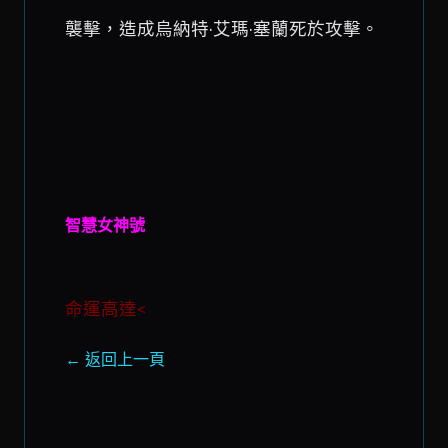
襲擊，造成烏納特·艾瑪·塞蘭死於攻擊。
智慧女神號
命運高達<
← 返回上一頁