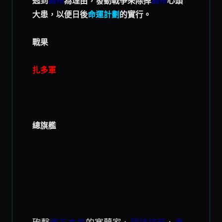
逃到
奧布
為理由，發動戰爭來除掉
奧布
心頭
大患，以便日後
命運計劃
的實行。
戰果
扎多軍
總旗艦