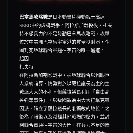
巴拿馬攻略戰
是日本動畫片
機動戰士高達
SEED
中的虛構戰爭。阿拉斯加戰役後，札夫
特不顧兵力的不足發動巴拿馬攻略戰，攻擊
位於中美洲巴拿馬宇宙港的質量投射器，企
圖封死
地球
聯合軍通往宇宙的唯一通道。
起因
札夫特
在阿拉斯加割喉戰中，被地球聯合以獨眼巨
人系統暗算，情勢對於以薩拉議長為主的主
戰派大大的不利。但薩拉議長利用「自由高
達強奪事件」，以叛國罪為由大大打擊克萊
因派，確立了薩拉議長的准獨裁的地位。之
後為了報復以及減輕其他戰場的壓力，並封
閉聯合軍通往宇宙的大門，在兵力不足的情