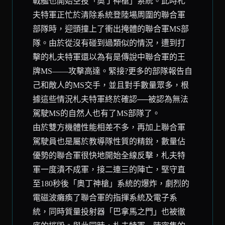
戰艦也開始空投「奧丁神槍」系統。此時札
夫特軍正忙於清除系統登陸場周圍的聯合軍
部隊時，迎頭撞上了衝出掩體的聯合軍MS部
隊。由於從沒有碰到過類似的情況，遭到打
擊的札夫特軍還以為有是傳說中聯合軍的王
牌MS——攻擊高達。緊接?更多的部隊報告自
己和敵人的MS交手，並且對手數量眾多，根
據這些情況札夫特軍終於確認──被認為無法
駕駛MS的自然人也有了MS部隊了。
由於雙方機體性能相差不多，再加上聯合軍
駕駛員也是屬於教導隊性質的精銳，數量佔
優勢的聯合軍很快地開始全線反擊，札夫特
軍一度潰不成軍，接二連三的陣亡，堅守直
至180秒後「奧丁神槍」系統的爆炸，劇烈的
電磁波癱瘓了聯合軍的指揮系統及電子系
統，同時質量投射器「巴拿馬之門」也被徹