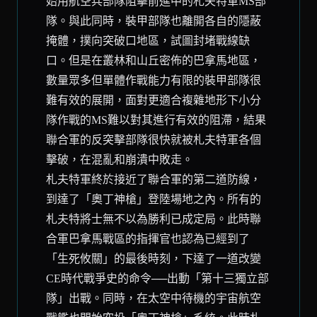
始用航空兵部隊阻擊前進中的札夫特軍MS部
隊。與此同時，裝甲部隊也離開各自的隱蔽
掩體，撲向突破口地區，試圖封堵戰線缺
口。但是在叢林和山丘密佈的巴拿馬地區，
數量眾多但單體作戰能力有限的裝甲部隊很
難有效的展開，面對更適合複雜地形下小分
隊作戰的MS難以對其進行有效的阻滯，結果
聯合軍的反突擊部隊很快就被札夫特軍各個
擊破，在混亂和崩潰中敗走。
札夫特軍終於接近了聯合軍的第二道防線，
到達了「奧丁神槍」登陸場地之內。所有的
札夫特將士無不以為勝利已成定局。此時聯
合軍巴拿馬戰區的指揮官也認為已經到了
「生死攸關」的最後時刻，下達了一道改變
CE時代戰爭史的命令──出動「第十三獨立部
隊」出戰。同時，在太空中待機的宇宙航空