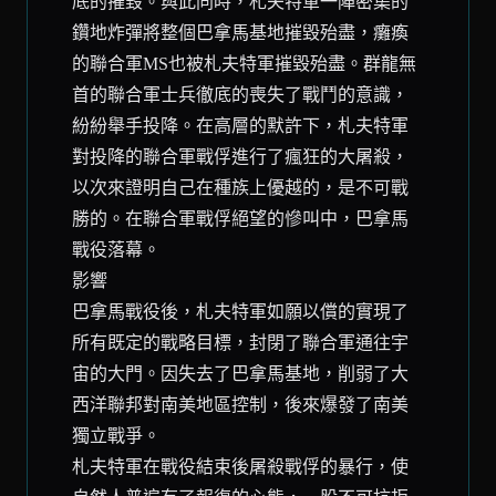
底的摧毀。與此同時，札夫特軍一陣密集的
鑽地炸彈將整個巴拿馬基地摧毀殆盡，癱瘓
的聯合軍MS也被札夫特軍摧毀殆盡。群龍無
首的聯合軍士兵徹底的喪失了戰鬥的意識，
紛紛舉手投降。在高層的默許下，札夫特軍
對投降的聯合軍戰俘進行了瘋狂的大屠殺，
以次來證明自己在種族上優越的，是不可戰
勝的。在聯合軍戰俘絕望的慘叫中，巴拿馬
戰役落幕。
影響
巴拿馬戰役後，札夫特軍如願以償的實現了
所有既定的戰略目標，封閉了聯合軍通往宇
宙的大門。因失去了巴拿馬基地，削弱了大
西洋聯邦對南美地區控制，後來爆發了南美
獨立戰爭。
札夫特軍在戰役結束後屠殺戰俘的暴行，使