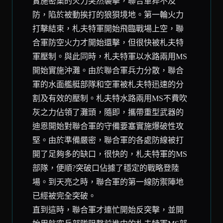
實施密集的火力突然襲擊，聯合軍猝不及
防，陷於被動挨打的狼狽境地。第一輪火力
打擊結束，札夫特軍開始飛臨戰場上空，聯
合軍防空火力才開始還擊，但很快被札夫特
軍壓制。與此同時，札夫特軍以水路兩用MS
開始實施沖灘。由於聯合軍兵力分散，聯合
軍的水面艦艇部隊和空軍被札夫特迅速的分
割及有效的壓制。札夫特水路兩用MS不費吹
灰之力佔領了灘頭，隨即，攜帶重型武器的
迪恩開始對聯合軍的守備要塞實施爆破性攻
堅。由於準備嚴密，聯合軍的各處防線被打
開了足夠多的缺口，很快的，札夫特軍的MS
部隊，便順?突破口佔據了穩定的戰略登陸
場。到天亮之時，聯合軍的第一線防禦陣地
已經被完全突破。
直到這時，聯合軍才連忙開始反突擊，並開