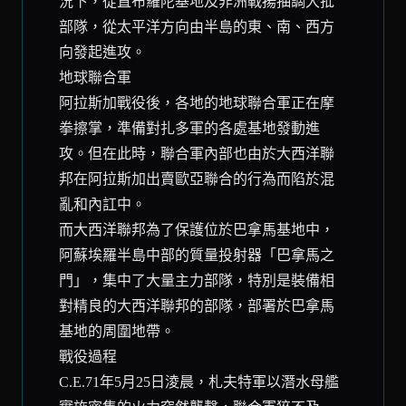
況下，從直布羅陀基地及非洲戰揚抽調大批
部隊，從太平洋方向由半島的東、南、西方
向發起進攻。
地球聯合
軍
阿拉斯加戰役後，各地的地球聯合軍正在摩
拳擦掌，準備對扎多軍的各處基地發動進
攻。但在此時，聯合軍內部也由於大西洋聯
邦在阿拉斯加出賣歐亞聯合的行為而陷於混
亂和內訌中。
而大西洋聯邦為了保護位於巴拿馬基地中，
阿蘇埃羅半島中部的
質量投射器
「巴拿馬之
門」，集中了大量主力部隊，特別是裝備相
對精良的大西洋聯邦的部隊，部署於巴拿馬
基地的周圍地帶。
戰役過程
C.E.71年5月25日淩晨，札夫特軍以潛水母艦