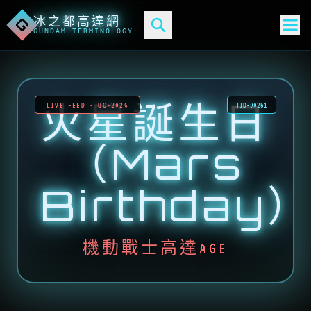
冰之都高達網
G
GUNDAM TERMINOLOGY
火星誕生日
LIVE FEED • UC-2026
TID-00251
（Mars
Birthday
機動戰士高達AGE