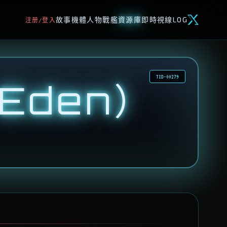
故事
機體
人物
戰艦
資源庫
即時視線
LOG
注册/登入
TID-00279
 Eden）