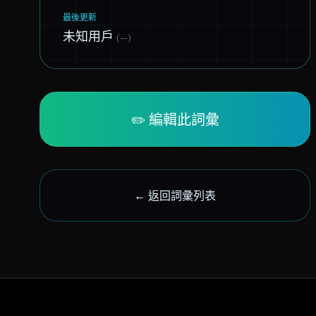
最後更新
未知用戶
(—)
✏️ 編輯此詞彙
← 返回詞彙列表