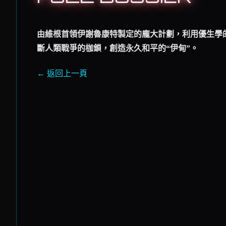
由維根首領伊謝魯康特製定的龐大計劃，利用優生學
斷人類戰爭的枷鎖，創造永久和平的“伊甸”。
← 返回上一頁