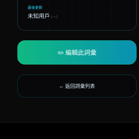
最後更新
未知用戶
(—)
✏️ 編輯此詞彙
← 返回詞彙列表