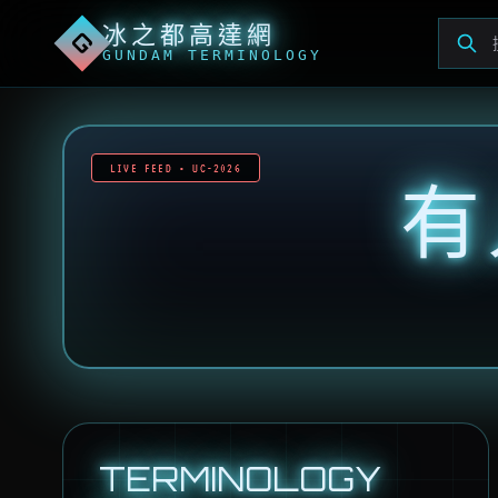
冰之都高達網
G
GUNDAM TERMINOLOGY
LIVE FEED • UC-2026
有
TERMINOLOGY