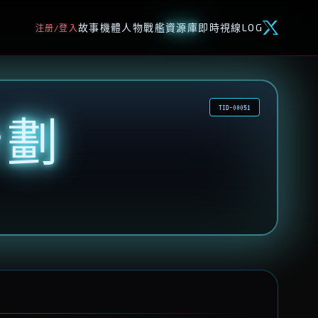
故事
機體
人物
戰艦
資源庫
即時視線
LOG
注册/登入
TID-00051
計劃