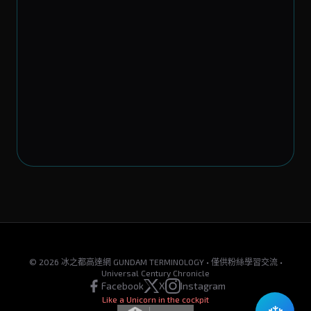
© 2026 冰之都高達網 GUNDAM TERMINOLOGY • 僅供粉絲學習交流 •
Universal Century Chronicle
Facebook
X
Instagram
Like a Unicorn in the cockpit