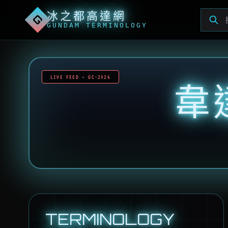
冰之都高達網
G
GUNDAM TERMINOLOGY
LIVE FEED • UC-2026
韋
TERMINOLOGY