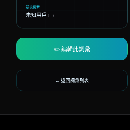
最後更新
未知用戶
(—)
✏️ 編輯此詞彙
← 返回詞彙列表