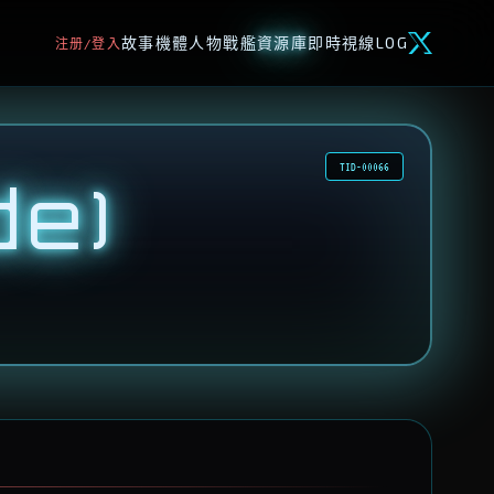
故事
機體
人物
戰艦
資源庫
即時視線
LOG
注册/登入
TID-00066
e)