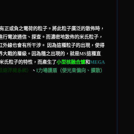
而帶有正或負之電荷的粒子。將此粒子廣泛的散佈時，
進行電波通信、探查。而濃密地散佈的米氏粒子，
紅外線也會有所干涉。 因為這種粒子的出現，使得
界大戰的層級。因為隨之出現的，就是MS這種直
用米氏粒子的特性，而產生了
小型核融合爐
和
MEGA
低速浮楊系統）
、
I力場護盾（使光束偏向、擴散）