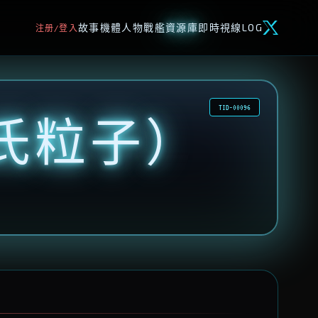
故事
機體
人物
戰艦
資源庫
即時視線
LOG
注册/登入
TID-00096
氏粒子）