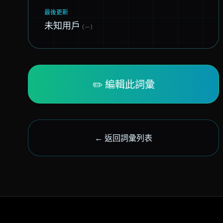
最後更新
未知用戶
(—)
✏️ 編輯此詞彙
← 返回詞彙列表