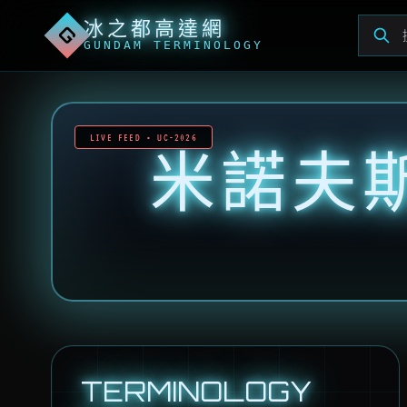
冰之都高達網
G
GUNDAM TERMINOLOGY
LIVE FEED • UC-2026
米諾夫
TERMINOLOGY