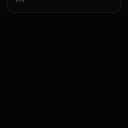
(---)