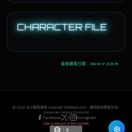
CHARACTER FILE
最後觀看日期：2026-08-07 20:26:45
© 2026 冰之都高達網 GUNDAM TERMINOLOGY • 僅供粉絲學習交流 •
Universal Century Chronicle
Facebook
X
Instagram
Like a Unicorn in the cockpit
❄️
6