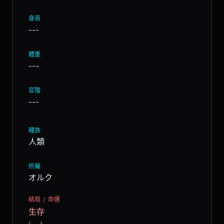
身高
---
體重
---
官階
---
種族
人類
所屬
オルク
結局 / 命運
生存