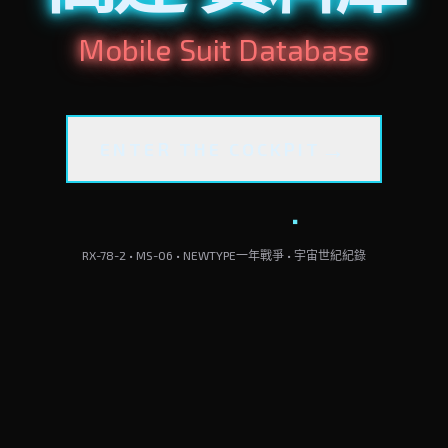
Mobile Suit Database
→
ENTER THE COCKPIT
RX-78-2 • MS-06 • NEWTYPE
一年戰爭 • 宇宙世紀紀錄