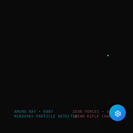
❄️
AMURO RAY • 0087
ZEON FORCES • 3.2km
MINOVSKY PARTICLE DETECTED
BEAM RIFLE CHARGED