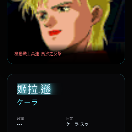
機動戰士高達 馬沙之反擊
姬拉.遜
ケーラ
台譯
日文
---
ケーラ· スゥ