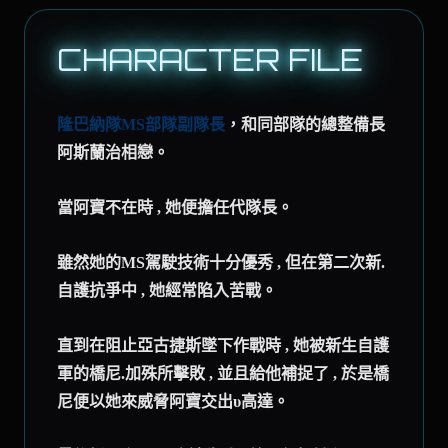
CHARACTER FILE
隆巴納隊MS部隊副隊長
，和同部隊的總整備長
阿斯蘭治相戀。
當阿寶不在時 , 她便擔任代隊長。
雖然她的MS駕駛技術十分優秀 , 但在第二次新.
自護抗爭中 , 她經常陷入苦戰。
直到在阻止亞古捷斯墜下作戰時 , 她被新生自護
軍的橋尼.加殊所擊敗 , 並且給他補捉了 , 於是橋
尼便以她來威脅阿寶交出υ高達。