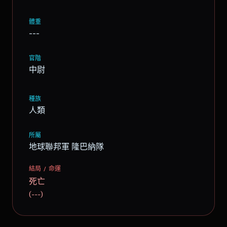
體重
---
官階
中尉
種族
人類
所屬
地球聯邦軍 隆巴納隊
結局 / 命運
死亡
(---)