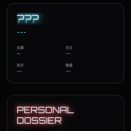
???
---
台譯
日文
—
---
英文
聲優
---
---
PERSONAL
DOSSIER