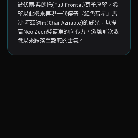
被伏爾·弗朗托(Full Frontal)寄予厚望，希
望以此機來再現一代傳奇『紅色彗星』馬
沙·阿茲納布(Char Aznable)的威光，以提
高Neo Zeon殘黨軍的向心力，激勵前次敗
戰以來跌落至穀底的士氣。