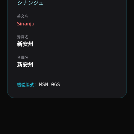
シナンジュ
英文名
Sinanju
港譯名
新安州
台譯名
新安州
MSN-06S
機體編號：