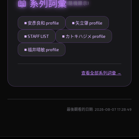
📖 系列詞彙
(隨機顯示)
■ 安彥良和 profile
■ 矢立肇 profile
■ STAFF LIST
■ カトキハジメ profile
■ 福井晴敏 profile
查看全部系列詞彙 →
最後觀看的日期: 2026-08-07 17:28:49