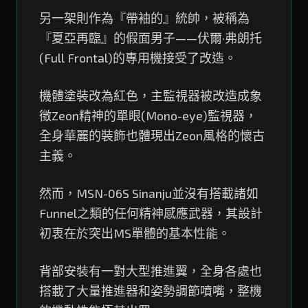
另一架則作為『帶袖的』統帥，被稱為
『夏亞再臨』的假面男子——伏爾·弗朗托
(Full Frontal)的專用機接受了改造。
機體塗裝改為紅色，主監視器被改造成象
徵Zeon精神的單眼(Mono-eye)監視器，
全身華麗的裝飾也體現出Zeon風格的懷古
主義。
然而，MSN-06S Sinanju並沒有搭載諸如
Funnel之類的任何精神感應武器，其設計
初衷在於突出MS單體的基本性能。
背部安裝有一對大型推進翼，全身各處也
搭載了大量推進器和姿勢調節噴嘴，整機