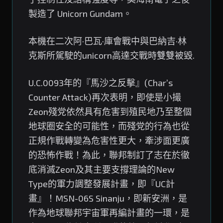
製造了 Unicorn Gundam。
本機在二次阿·巴瓦·庫會戰中與巴納吉·林
克斯所駕駛的unicorn高達交戰時雙雙被毀.
U.C.0093年的『馬沙之反擊』(Char’s
Counter Attack)再次表明，即使是小撮
Zeon殘党依然具有危害到殖民地乃至整個
地球圈安全的可能性，而殘党的行為也從
正規作戰轉變為危害性更大，牽涉面更廣
的恐怖作戰！為此，聯邦制訂了志在於徹
底消滅Zeon及其主要支撐理論的New
Type的軍力調整發展計畫，即『UC計
畫』！MSN-06S Sinanju，即新安洲，是
作為地球聯邦宇宙軍再編計畫的一環，是