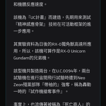
和機體反應速度。
該機為『UC計畫』而建造，先期用來測試
『精神感應骨架』 技術在可活動框架的進
一步應用。
其實驗資料為日後的RX-0獨角獸高達所應
用，所以，該機可算作是RX-0 Unicorn
Gundam的兄弟機。
該型機共製造兩台，在U.C.0094年，兩台
試驗機在進行宙間飛行試驗時遭到Neo
Zeon殘黨部隊『帶袖的』強奪，稱為轟動
一時的『試作機搶奪事件』。
事實上，也流傳著被稱為『死亡商人』的