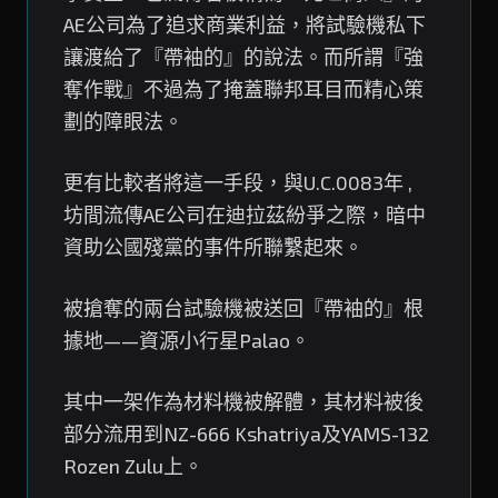
AE公司為了追求商業利益，將試驗機私下
讓渡給了『帶袖的』的說法。而所謂『強
奪作戰』不過為了掩蓋聯邦耳目而精心策
劃的障眼法。
更有比較者將這一手段，與U.C.0083年 ,
坊間流傳AE公司在迪拉茲紛爭之際，暗中
資助公國殘黨的事件所聯繫起來。
被搶奪的兩台試驗機被送回『帶袖的』根
據地——資源小行星Palao。
其中一架作為材料機被解體，其材料被後
部分流用到NZ-666 Kshatriya及YAMS-132
Rozen Zulu上。