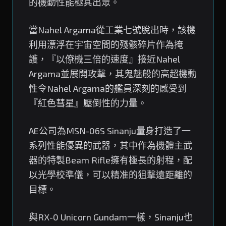
的機動性能極其出眾。
當Nahel Argama從工業七號脫出時，該機
利用漂浮在宇宙空間的殘骸碎片作為掩
護，『以僚機三倍的速度』接近Nahel
Argama並展開攻擊，其鬼魅般的高超機動
性令Nahel Argama的艦員深刻的感受到
『紅色彗星』壓倒性的力量。
AE公司為MSN-06S Sinanju量身打造了一
系列性能優異的武器，其中作為機體主武
器的特製Beam Rifle擁有極長的射程，配
以光學校準儀，可以精准的狙擊遠距離的
目標。
與RX-0 Unicorn Gundam一樣，Sinanju也