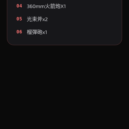
360mm火箭炮X1
04
光束斧x2
05
榴彈砲x1
06