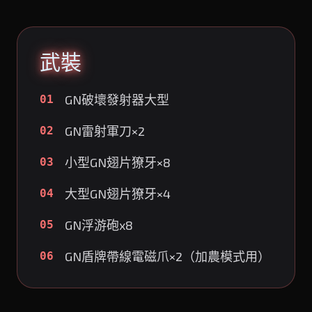
武裝
GN破壞發射器大型
01
GN雷射軍刀×2
02
小型GN翅片獠牙×8
03
大型GN翅片獠牙×4
04
GN浮游砲x8
05
GN盾牌帶線電磁爪×2（加農模式用）
06