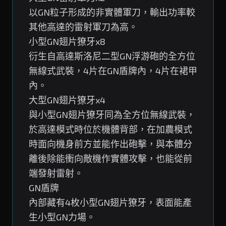
以GN粒子形成的非實體軍刀，輸出功率較
其他高達的雷射軍刀為高。
小型GN翅片獠牙x8
衍生自高達斯洛尼二型GN浮游砲的全方位
無線式武裝，4片在GN盾牌內，4片在裙甲
內。
大型GN翅片獠牙x4
與小型GN翅片獠牙同為全方位無線武裝，
於高達模式時位於機體背部，在加農模式
時面向機身前方並能作出砲擊，與本體分
離後除能衝向敵機作實體攻擊，也能從前
端發射雷射。
GN盾牌
內部藏有4枚小型GN翅片獠牙，表面能產
生小型GN力場。