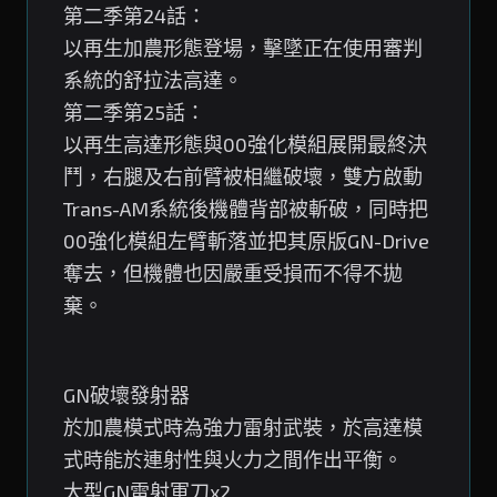
第二季第24話：
以再生加農形態登場，擊墜正在使用審判
系統的舒拉法高達。
第二季第25話：
以再生高達形態與00強化模組展開最終決
鬥，右腿及右前臂被相繼破壞，雙方啟動
Trans-AM系統後機體背部被斬破，同時把
00強化模組左臂斬落並把其原版GN-Drive
奪去，但機體也因嚴重受損而不得不拋
棄。
GN破壞發射器
於加農模式時為強力雷射武裝，於高達模
式時能於連射性與火力之間作出平衡。
大型GN雷射軍刀x2