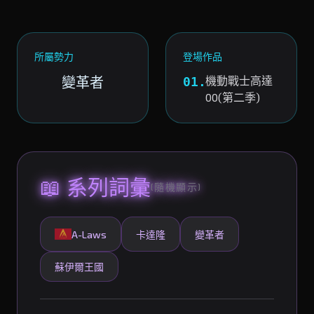
所屬勢力
登場作品
變革者
機動戰士高達
01.
00(第二季)
📖 系列詞彙
(隨機顯示)
A-Laws
卡達隆
變革者
蘇伊爾王國