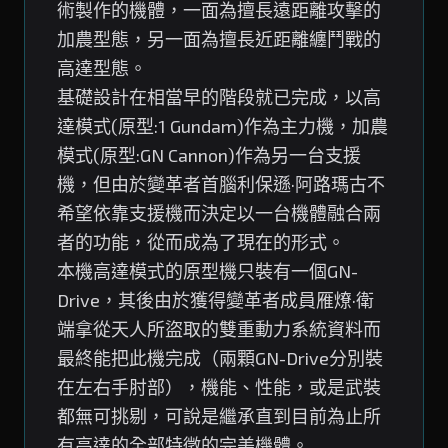
術製作的機體，一面為擅長遠距離攻擊的
加農型態，另一面為擅長近距離纏鬥戰的
高達型態。
基礎設計在相當早的階段就已完成，以高
達模式(原型:1 Gundam)作為主力機，加農
模式(原型:GN Cannon)作為另一台支援
機，但由於變革者首腦利保遜·阿路瑪古不
希望依靠支援機而決定以一台機體融合兩
者的功能，從而成為了現在的形式。
本機高達模式的原型機只裝有一個GN-
Drive，其後由於獲得變革者成員雁燎·衛
端拿從天人所盜取的雙重動力系統資料而
最終能把此機完成（兩顆GN-Drive分別裝
在左右手肘部），機能、性能，或是武裝
都無可挑剔，可說是繼承直到目前為止所
有高達的全部特徵的完美機體。