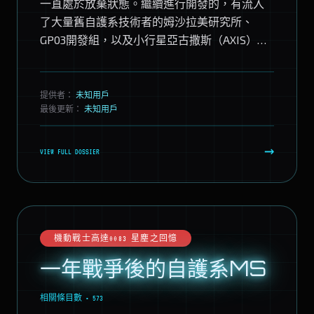
一直處於放棄狀態。繼續進行開發的，有流入
了大量舊自護系技術者的姆沙拉美研究所、
GP03開發組，以及小行星亞古撒斯（AXIS）的
自護公國殘黨軍而已。 這是因為M...
提供者：
未知用戶
最後更新：
未知用戶
→
VIEW FULL DOSSIER
機動戰士高達0083 星塵之回憶
一年戰爭後的自護系MS
相關條目數 • 573