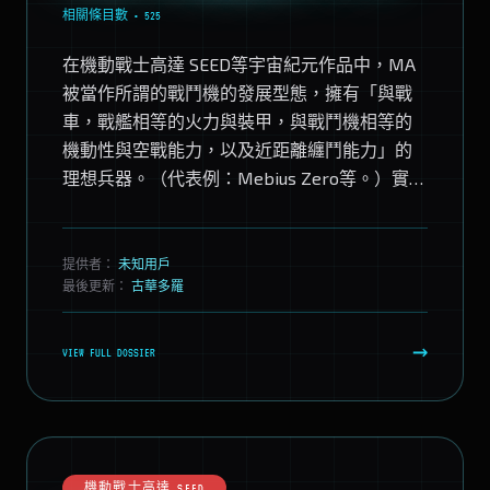
相關條目數 • 525
在機動戰士高達 SEED等宇宙紀元作品中，MA
被當作所謂的戰鬥機的發展型態，擁有「與戰
車，戰艦相等的火力與裝甲，與戰鬥機相等的
機動性與空戰能力，以及近距離纏鬥能力」的
理想兵器。（代表例：Mebius Zero等。）實際
上面對MS戰鬥時雖然經常處於苦戰狀態，但
加...
提供者：
未知用戶
最後更新：
古華多羅
→
VIEW FULL DOSSIER
機動戰士高達 SEED