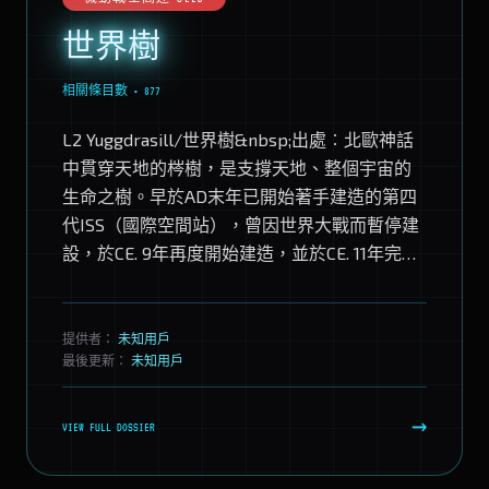
世界樹
相關條目數 • 877
L2 Yuggdrasill/世界樹&nbsp;出處︰北歐神話
中貫穿天地的梣樹，是支撐天地、整個宇宙的
生命之樹。早於AD末年已開始著手建造的第四
代ISS（國際空間站），曾因世界大戰而暫停建
設，於CE. 9年再度開始建造，並於CE. 11年完
成。一年後成為建造木...
提供者：
未知用戶
最後更新：
未知用戶
→
VIEW FULL DOSSIER