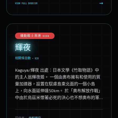
→
VIEW FULL DOSSIER
機動戰士高達 SEED
輝夜
相關條目數 • 828
Kaguya/輝夜 出處︰日本文學《竹取物語》中
的主人翁輝夜姬。 一個由奧布擁有和使用的質
量加速器，設置在馭慮島東北面的一個小島
上，向水面延伸達50km。 於「奧布解放作戰」
中由於烏茲米懷著必死的決心也不想奧布的軍
事力量被利用而將其自爆毀壞。